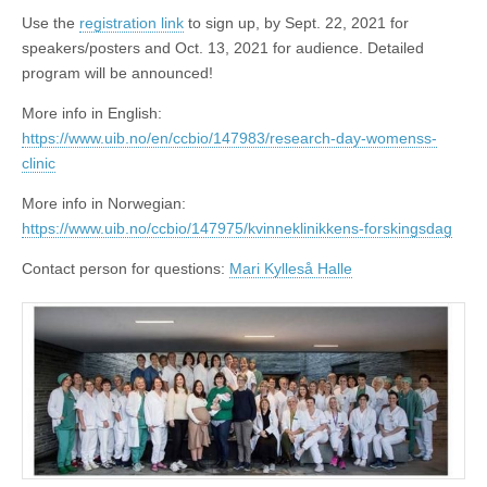
Use the
registration link
to sign up, by Sept. 22, 2021 for
speakers/posters and Oct. 13, 2021 for audience. Detailed
program will be announced!
More info in English:
https://www.uib.no/en/ccbio/147983/research-day-womenss-
clinic
More info in Norwegian:
https://www.uib.no/ccbio/147975/kvinneklinikkens-forskingsdag
Contact person for questions:
Mari Kylleså Halle