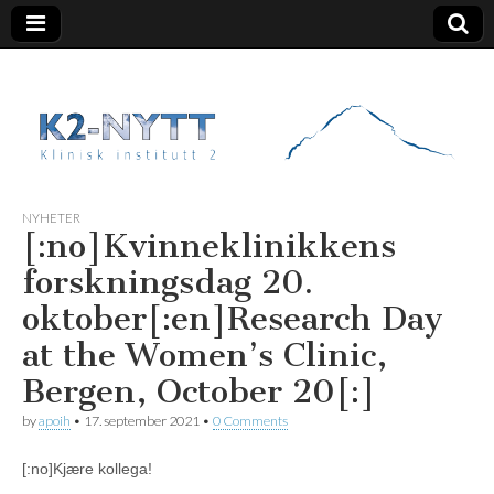
K2 Nytt
NYHETER
[:no]Kvinneklinikkens
forskningsdag 20.
oktober[:en]Research Day
at the Women’s Clinic,
Bergen, October 20[:]
by
apoih
•
17. september 2021
•
0 Comments
[:no]Kjære kollega!