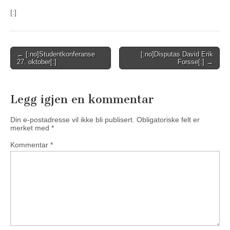
[:]
Post
← [:no]Studentkonferanse
[:no]Disputas David Erik
27. oktober[:]
Forsse[:] →
navigation
Legg igjen en kommentar
Din e-postadresse vil ikke bli publisert.
Obligatoriske felt er
merket med
*
Kommentar
*