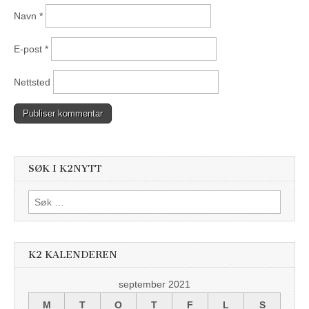
Navn
*
E-post
*
Nettsted
SØK I K2NYTT
Søk
etter:
K2 KALENDEREN
september 2021
M
T
O
T
F
L
S