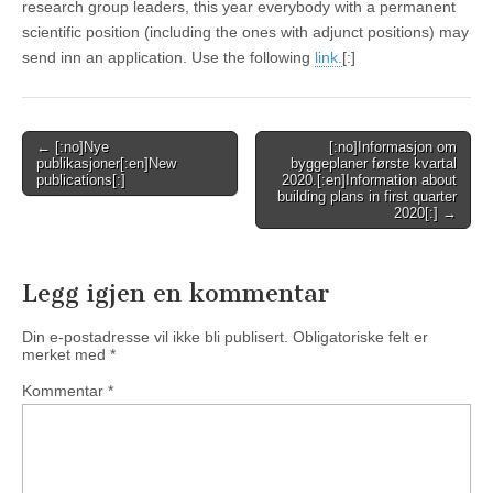
research group leaders, this year everybody with a permanent
scientific position (including the ones with adjunct positions) may
send inn an application. Use the following
link.
[:]
Post
← [:no]Nye
[:no]Informasjon om
publikasjoner[:en]New
byggeplaner første kvartal
navigation
publications[:]
2020.[:en]Information about
building plans in first quarter
2020[:] →
Legg igjen en kommentar
Din e-postadresse vil ikke bli publisert.
Obligatoriske felt er
merket med
*
Kommentar
*