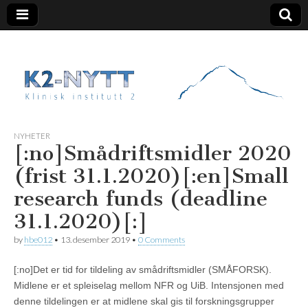
K2 Nytt
NYHETER
[:no]Smådriftsmidler 2020
(frist 31.1.2020)[:en]Small
research funds (deadline
31.1.2020)[:]
by
hbe012
•
13. desember 2019
•
0 Comments
[:no]Det er tid for tildeling av smådriftsmidler (SMÅFORSK).
Midlene er et spleiselag mellom NFR og UiB. Intensjonen med
denne tildelingen er at midlene skal gis til forskningsgrupper