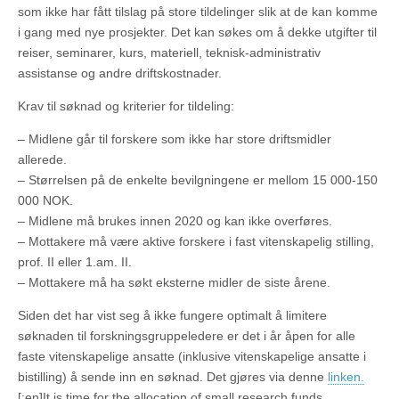
som ikke har fått tilslag på store tildelinger slik at de kan komme
i gang med nye prosjekter. Det kan søkes om å dekke utgifter til
reiser, seminarer, kurs, materiell, teknisk-administrativ
assistanse og andre driftskostnader.
Krav til søknad og kriterier for tildeling:
– Midlene går til forskere som ikke har store driftsmidler
allerede.
– Størrelsen på de enkelte bevilgningene er mellom 15 000-150
000 NOK.
– Midlene må brukes innen 2020 og kan ikke overføres.
– Mottakere må være aktive forskere i fast vitenskapelig stilling,
prof. II eller 1.am. II.
– Mottakere må ha søkt eksterne midler de siste årene.
Siden det har vist seg å ikke fungere optimalt å limitere
søknaden til forskningsgruppeledere er det i år åpen for alle
faste vitenskapelige ansatte (inklusive vitenskapelige ansatte i
bistilling) å sende inn en søknad. Det gjøres via denne
linken.
[:en]It is time for the allocation of small research funds