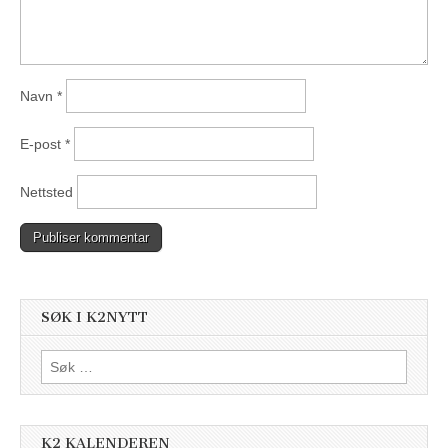
Navn
*
E-post
*
Nettsted
SØK I K2NYTT
Søk
etter:
K2 KALENDEREN