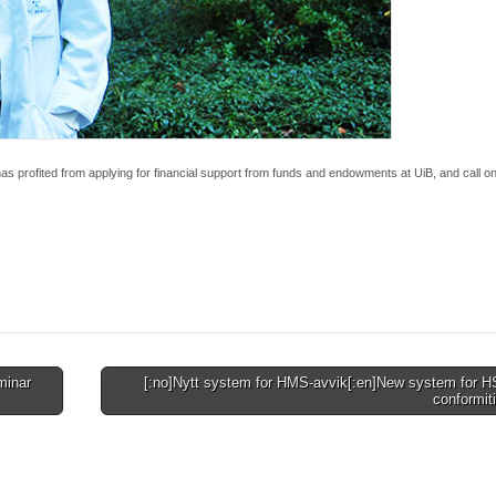
s profited from applying for financial support from funds and endowments at UiB, and call o
minar
[:no]Nytt system for HMS-avvik[:en]New system for H
conformit