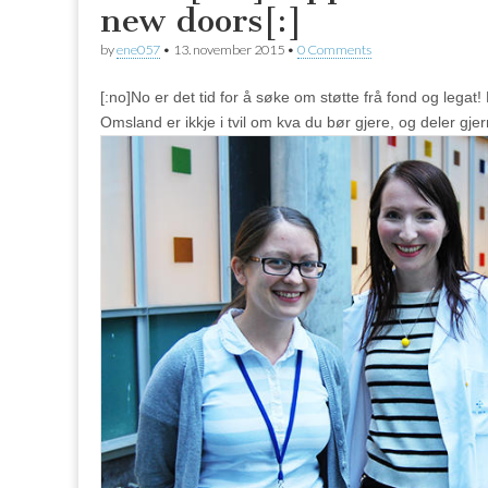
new doors[:]
by
ene057
•
13. november 2015
•
0 Comments
[:no]No er det tid for å søke om støtte frå fond og lega
Omsland er ikkje i tvil om kva du bør gjere, og deler g