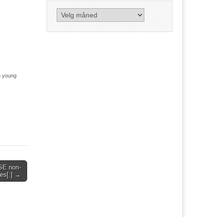
Arkiv
n young
SE non-
ies[:] →