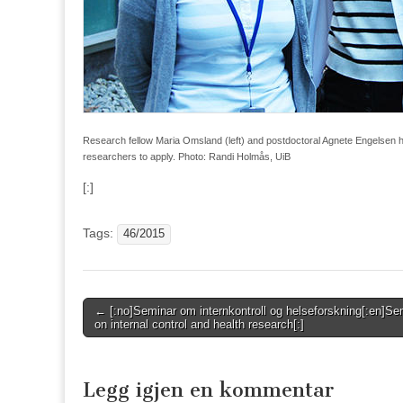
Research fellow Maria Omsland (left) and postdoctoral Agnete Engelsen ha
researchers to apply. Photo: Randi Holmås, UiB
[:]
Tags:
46/2015
Post
← [:no]Seminar om internkontroll og helseforskning[:en]Se
on internal control and health research[:]
navigation
Legg igjen en kommentar