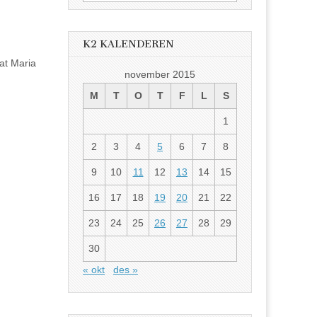
etter:
K2 KALENDEREN
iat Maria
november 2015
M
T
O
T
F
L
S
1
2
3
4
5
6
7
8
9
10
11
12
13
14
15
16
17
18
19
20
21
22
23
24
25
26
27
28
29
30
« okt
des »