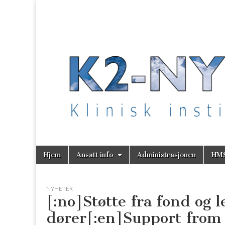
K2 Nytt
Skip
Main
Hjem
Ansatt info
Administrasjonen
HM
to
menu
content
NYHETER
[:no]Støtte fra fond og 
dører[:en]Support fro