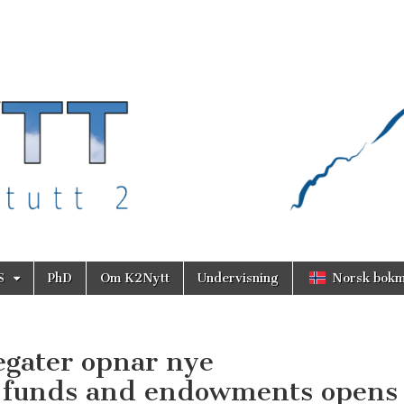
S
PhD
Om K2Nytt
Undervisning
Norsk bokm
legater opnar nye
m funds and endowments opens