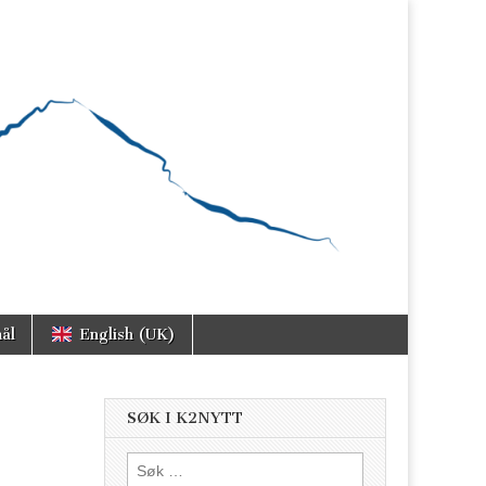
ål
English (UK)
SØK I K2NYTT
Søk