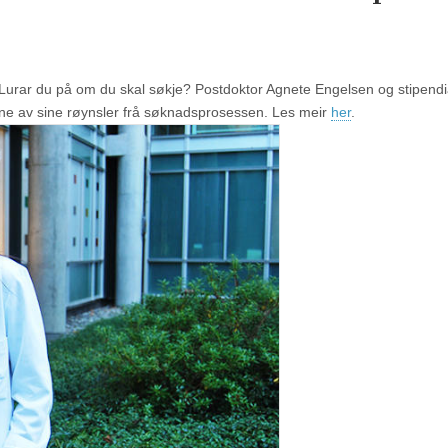
t! Lurar du på om du skal søkje? Postdoktor Agnete Engelsen og stipend
jerne av sine røynsler frå søknadsprosessen. Les meir
her
.