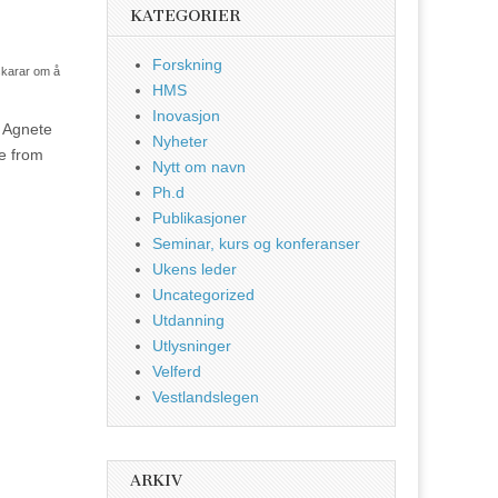
KATEGORIER
Forskning
skarar om å
HMS
Inovasjon
l Agnete
Nyheter
e from
Nytt om navn
Ph.d
Publikasjoner
Seminar, kurs og konferanser
Ukens leder
Uncategorized
Utdanning
Utlysninger
Velferd
Vestlandslegen
ARKIV