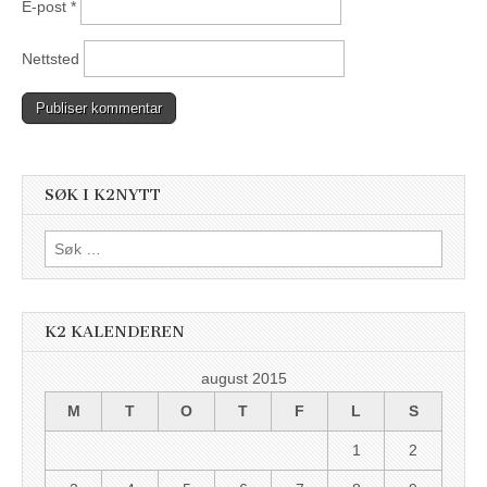
E-post
*
Nettsted
SØK I K2NYTT
Søk
etter:
K2 KALENDEREN
august 2015
M
T
O
T
F
L
S
1
2