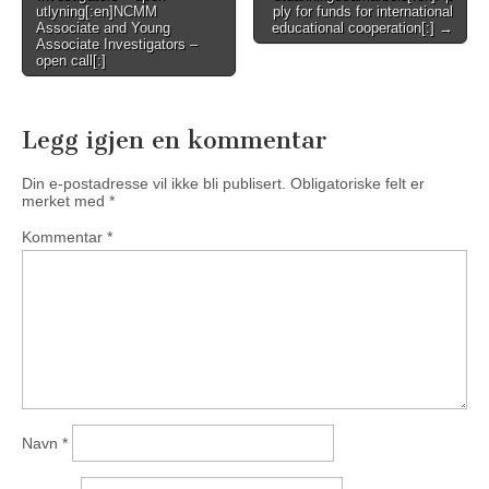
utlyning[:en]NCMM
ply for funds for international
Associate and Young
educational cooperation[:] →
Associate Investigators –
open call[:]
Legg igjen en kommentar
Din e-postadresse vil ikke bli publisert.
Obligatoriske felt er
merket med
*
Kommentar
*
Navn
*