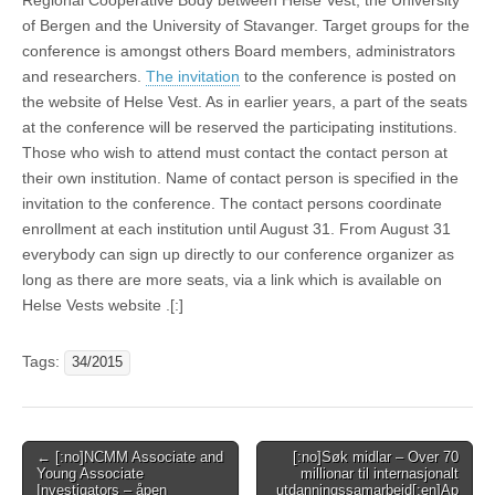
Regional Cooperative Body between Helse Vest, the University
of Bergen and the University of Stavanger. Target groups for the
conference is amongst others Board members, administrators
and researchers.
The invitation
to the conference is posted on
the website of Helse Vest. As in earlier years, a part of the seats
at the conference will be reserved the participating institutions.
Those who wish to attend must contact the contact person at
their own institution. Name of contact person is specified in the
invitation to the conference. The contact persons coordinate
enrollment at each institution until August 31. From August 31
everybody can sign up directly to our conference organizer as
long as there are more seats, via a link which is available on
Helse Vests website .[:]
Tags:
34/2015
Post
← [:no]NCMM Associate and
[:no]Søk midlar – Over 70
Young Associate
millionar til internasjonalt
navigation
Investigators – åpen
utdanningssamarbeid[:en]Ap