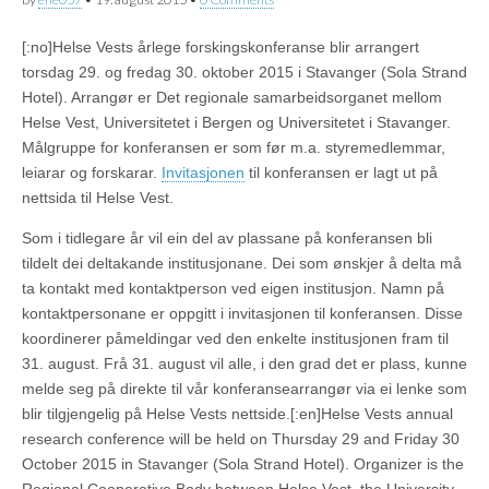
[:no]Helse Vests årlege forskingskonferanse blir arrangert
torsdag 29. og fredag 30. oktober 2015 i Stavanger (Sola Strand
Hotel).
Arrangør er Det regionale samarbeidsorganet mellom
Helse Vest, Universitetet i Bergen og Universitetet i Stavanger.
Målgruppe for konferansen er som før m.a. styremedlemmar,
leiarar og forskarar.
Invitasjonen
til konferansen er lagt ut på
nettsida til Helse Vest.
Som i tidlegare år vil ein del av plassane på konferansen bli
tildelt dei deltakande institusjonane. Dei som ønskjer å delta må
ta kontakt med kontaktperson ved eigen institusjon. Namn på
kontaktpersonane er oppgitt i invitasjonen til konferansen. Disse
koordinerer påmeldingar ved den enkelte institusjonen fram til
31. august. Frå 31. august vil alle, i den grad det er plass, kunne
melde seg på direkte til vår konferansearrangør via ei lenke som
blir tilgjengelig på Helse Vests nettside.[:en]Helse Vests annual
research conference will be held on Thursday 29 and Friday 30
October 2015 in Stavanger (Sola Strand Hotel).
Organizer is the