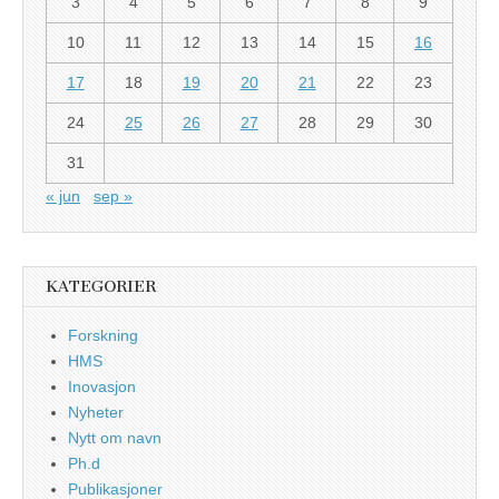
3
4
5
6
7
8
9
10
11
12
13
14
15
16
17
18
19
20
21
22
23
24
25
26
27
28
29
30
31
« jun
sep »
KATEGORIER
Forskning
HMS
Inovasjon
Nyheter
Nytt om navn
Ph.d
Publikasjoner