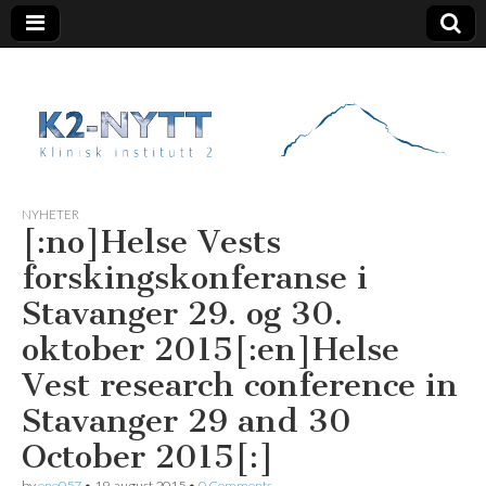
K2 Nytt
NYHETER
[:no]Helse Vests
forskingskonferanse i
Stavanger 29. og 30.
oktober 2015[:en]Helse
Vest research conference in
Stavanger 29 and 30
October 2015[:]
by
ene057
•
19. august 2015
•
0 Comments