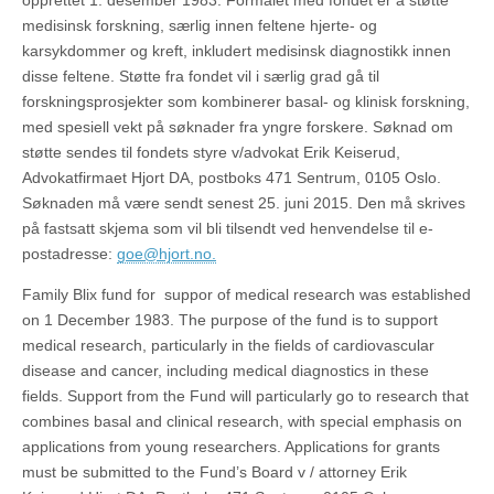
opprettet 1. desember 1983. Formålet med fondet er å støtte
medisinsk forskning, særlig innen feltene hjerte- og
karsykdommer og kreft, inkludert medisinsk diagnostikk innen
disse feltene. Støtte fra fondet vil i særlig grad gå til
forskningsprosjekter som kombinerer basal- og klinisk forskning,
med spesiell vekt på søknader fra yngre forskere. Søknad om
støtte sendes til fondets styre v/advokat Erik Keiserud,
Advokatfirmaet Hjort DA, postboks 471 Sentrum, 0105 Oslo.
Søknaden må være sendt senest 25. juni 2015. Den må skrives
på fastsatt skjema som vil bli tilsendt ved henvendelse til e-
postadresse:
goe@hjort.no.
Family Blix
fund
for suppor of
medical research
was established
on 1 December
1983.
The purpose of the
fund is to
support
medical research
, particularly in
the fields of cardiovascular
disease and cancer
, including
medical diagnostics
in these
fields
.
Support from
the Fund will
particularly
go to
research
that
combines
basal and
clinical research
,
with special emphasis on
applications from
young researchers.
Applications for grants
must be
submitted to
the Fund’s
Board
v /
attorney
Erik