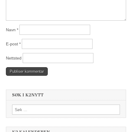
Navn
*
E-post
*
Nettsted
SØK I K2NYTT
Søk
etter: