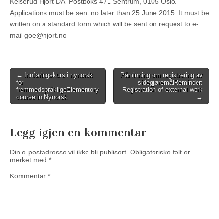
Keiserud
Hjort
DA
, Postboks
471
Sentrum, 0105
Oslo.
Applications must be sent
no later than
25 June
2015.
It must
be
written
on a standard form
which will be
sent on request
to e
-
mail goe@hjort.no
Post
←
Innføringskurs i nynorsk
Påminning om registrering av
for
sidegjøremål
Reminder:
navigation
fremmedspråklige
Elementory
Registration of external work
course in Nynorsk
→
Legg igjen en kommentar
Din e-postadresse vil ikke bli publisert.
Obligatoriske felt er
merket med
*
Kommentar
*