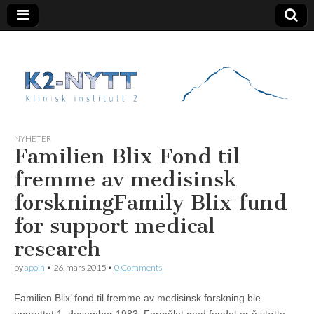
K2 Nytt
NYHETER
Familien Blix Fond til
fremme av medisinsk
forskning
Family Blix fund
for support medical
research
by
apoih
•
26. mars 2015
•
0 Comments
Familien Blix’ fond til fremme av medisinsk forskning ble