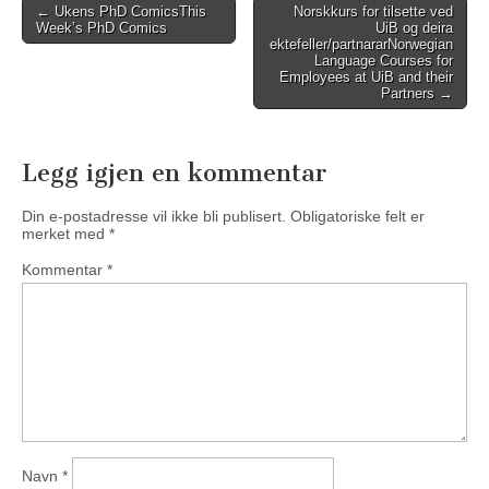
Post
←
Ukens PhD Comics
This
Norskkurs for tilsette ved
Week’s PhD Comics
UiB og deira
navigation
ektefeller/partnarar
Norwegian
Language Courses for
Employees at UiB and their
Partners
→
Legg igjen en kommentar
Din e-postadresse vil ikke bli publisert.
Obligatoriske felt er
merket med
*
Kommentar
*
Navn
*