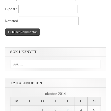
E-post
*
Nettsted
SØK I K2NYTT
Søk
etter:
K2 KALENDEREN
oktober 2014
M
T
O
T
F
L
S
1
2
3
4
5